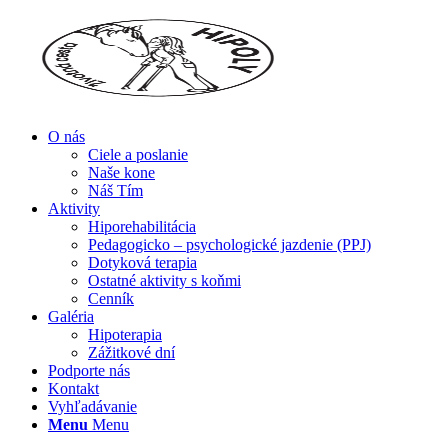
O nás
Ciele a poslanie
Naše kone
Náš Tím
Aktivity
Hiporehabilitácia
Pedagogicko – psychologické jazdenie (PPJ)
Dotyková terapia
Ostatné aktivity s koňmi
Cenník
Galéria
Hipoterapia
Zážitkové dní
Podporte nás
Kontakt
Vyhľadávanie
Menu
Menu